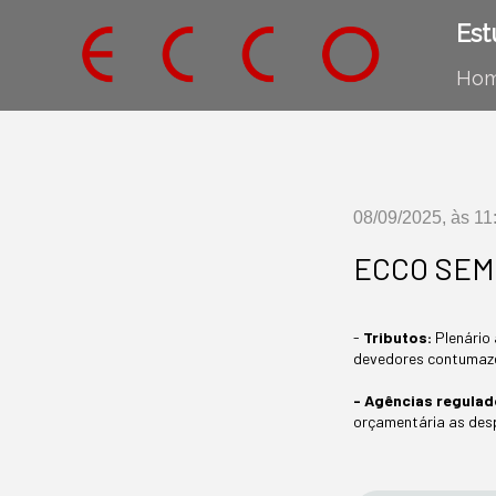
Est
Ho
08/09/2025, às 11
ECCO SEMA
-
Tributos:
Plenário 
devedores contumaze
- Agências regula
orçamentária as des