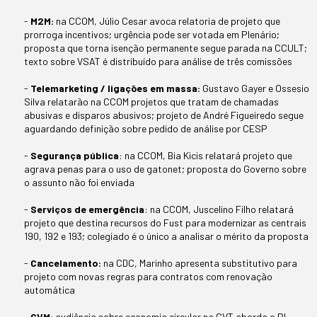
-
M2M:
na CCOM, Júlio Cesar avoca relatoria de projeto que
prorroga incentivos; urgência pode ser votada em Plenário;
proposta que torna isenção permanente segue parada na CCULT;
texto sobre VSAT é distribuído para análise de três comissões
-
Telemarketing / ligações em massa:
Gustavo Gayer e Ossesio
Silva relatarão na CCOM projetos que tratam de chamadas
abusivas e disparos abusivos; projeto de André Figueiredo segue
aguardando definição sobre pedido de análise por CESP
-
Segurança pública
: na CCOM, Bia Kicis relatará projeto que
agrava penas para o uso de gatonet; proposta do Governo sobre
o assunto não foi enviada
-
Serviços de emergência
: na CCOM, Juscelino Filho relatará
projeto que destina recursos do Fust para modernizar as centrais
190, 192 e 193; colegiado é o único a analisar o mérito da proposta
-
Cancelamento:
na CDC, Marinho apresenta substitutivo para
projeto com novas regras para contratos com renovação
automática
-
CVM:
audiência sobre economia circular na CVT aborda o PL