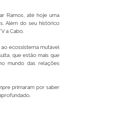
sar Ramos, até hoje uma
s. Além do seu histórico
TV a Cabo.
e ao ecossistema mutável
sulta, que estão mais que
r no mundo das relações
empre primaram por saber
 aprofundado.