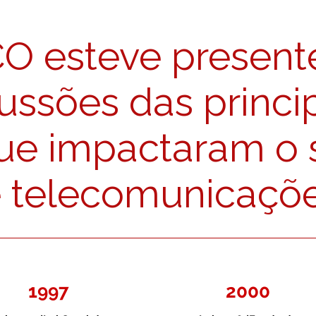
O esteve present
ussões das princi
que impactaram o 
 telecomunicaçõ
1997
2000