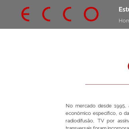
Est
Ho
No mercado desde 1995, 
econômico específico, o d
radiodifusão, TV por assi
transversais foram incorpo