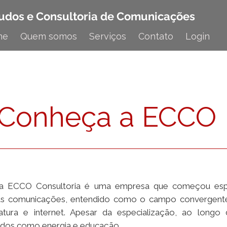
udos e Consultoria de Comunicações
me
Quem somos
Serviços
Contato
Login
Conheça a ECCO
a ECCO Consultoria é uma empresa que começou espe
as comunicações, entendido como o campo convergente
natura e internet. Apesar da especialização, ao long
rados como energia e educação.