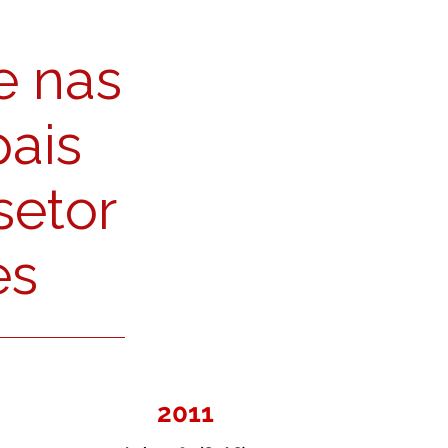
e nas
pais
setor
es
2011